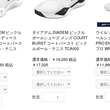
EM ピックル
ダイアデム DIADEM ピックル
ウイルソ
レディース
ボールシューズ メンズ COURT
ールシュ
T コートバース
BURST コートバースト ピック
PRO E
ル・テニス
ルボール・テニス TCA002
プロ WR
通常価格：
￥19,250
税込
通常価
50
税込
￥17,325
￥11,99
数量
数量