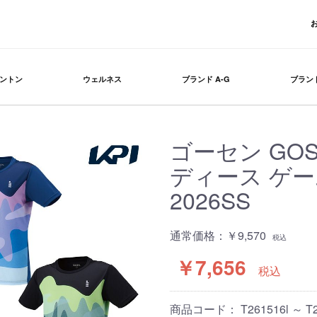
ントン
ウェルネス
ブランド A-G
ブランド
ゴーセン GO
ディース ゲーム
2026SS
通常価格：
￥9,570
税込
￥7,656
税込
商品コード：
T261516l ～ T