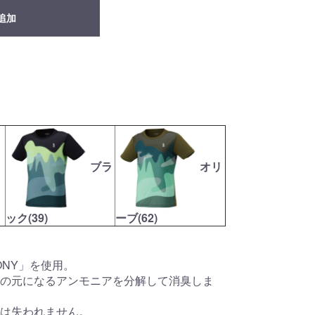
追加
ブラ
オリ
ック(39)
ーブ(62)
ONY」を使用。
の元になるアンモニアを分解して消臭しま
は失われません。