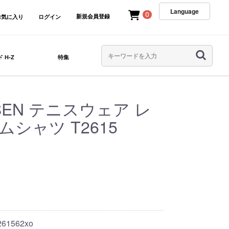
Language
0
新規会員登録
お気に入り
ログイン
 H-Z
特集
SEN テニスウェア レ
シャツ T2615
261562xo