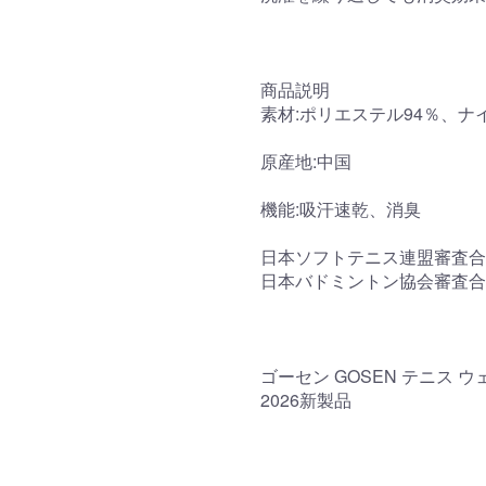
商品説明
素材:ポリエステル94％、ナ
原産地:中国
機能:吸汗速乾、消臭
日本ソフトテニス連盟審査合
日本バドミントン協会審査合
ゴーセン GOSEN テニス ウ
2026新製品