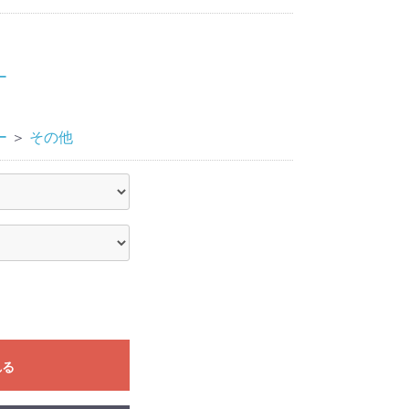
ー
ー
＞
その他
れる