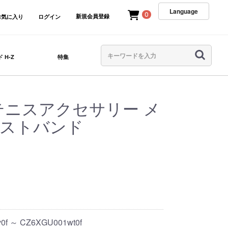
Language
0
新規会員登録
お気に入り
ログイン
 H-Z
特集
A テニスアクセサリー メ
リストバンド
0f ～ CZ6XGU001wt0f