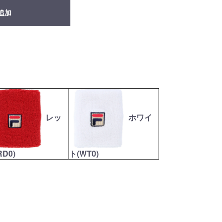
追加
レッ
ホワイ
RD0)
ト(WT0)