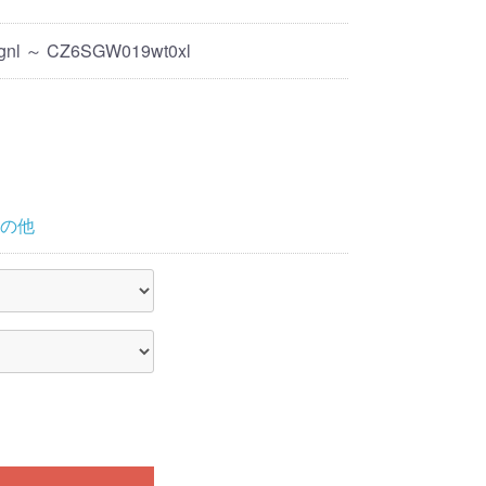
nl ～ CZ6SGW019wt0xl
の他