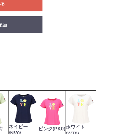
れる
追加
ネイビー
ホワイト
キ
ピンク(PK0)
(NV0)
(WT0)