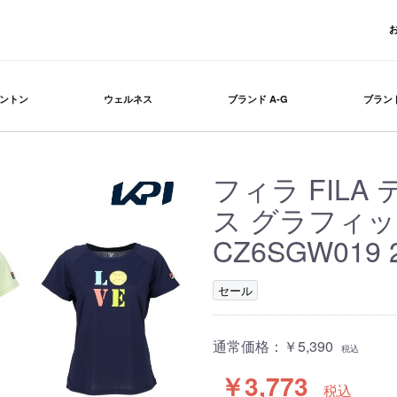
ントン
ウェルネス
ブランド A-G
ブランド
フィラ FIL
ス グラフィ
CZ6SGW019 
セール
通常価格：
￥5,390
税込
￥3,773
税込