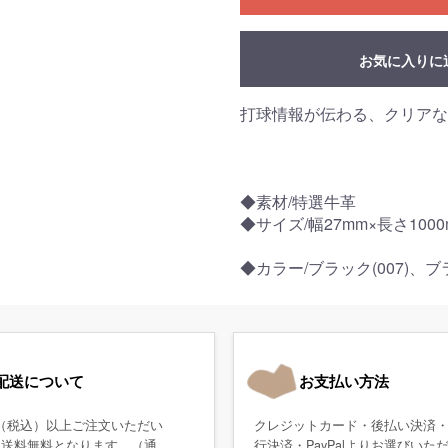
お気に入りに
打球情報が伝わる、クリアな
◆素材/特選牛革
◆サイズ/幅27mm×長さ1000
◆カラー/ブラック(007)、ブラ
配送について
お支払い方法
0円（税込）以上ご注文いただい
クレジットカード・後払い決済
、送料無料となります。（通
行決済・PayPalよりお選びいた