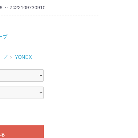
6 ～ ac22109730910
ープ
ープ
＞
YONEX
れる