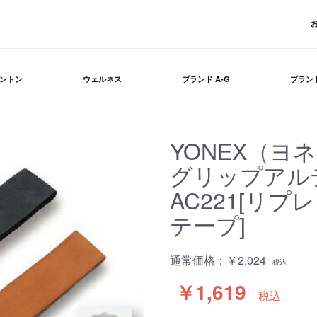
ントン
ウェルネス
ブランド A-G
ブランド
YONEX（ヨ
グリップア
AC221[リ
テープ]
通常価格：
￥2,024
税込
￥1,619
税込