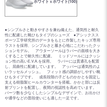
ホワイトｘホワイト(100)
●シンプルさと動きやすさを兼ね備えた、通気性と耐久
性に配慮した靴ひもタイプのシューズ ●アシックスス
ポーツ工学研究所のデータをもとに作製したキッズ専用
ラストを採用、シンプルさと履き心地にこだわったクッ
ションモデル。 アウターソールはラバーの面積を大き
くすることで耐久性に配慮。 ミッドソールにはクッシ
ョン性の高いE.V.A.を採用。 ラバーには貫通孔を配置
し、屈曲性に配慮しています。 アッパーは通気性のよ
いラッセルメッシュ。 フィット感の調節がしやすい靴
ひもタイプです。 成長段階の子どものかかとを固定し
支える樹脂製ヒールカウンターを搭載。かかと部には反
射プリントを配置し、夜間の視認性を高めています。
パーツ数を少なくしたシンプルなデザインで、お出かけ
や通学などの普段使いにも適した一足です。