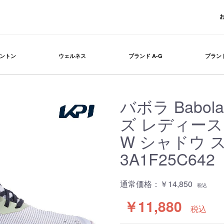
ントン
ウェルネス
ブランド A-G
ブランド
バボラ Babo
ズ レディース S
W シャドウ 
3A1F25C642
通常価格：
￥14,850
税込
￥11,880
税込