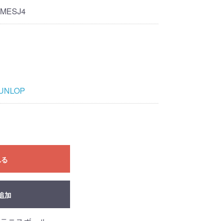
AMESJ4
UNLOP
れる
追加