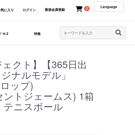
Language
0
新規会員登録
お気に入り
ログイン
 H-Z
特集
ジェクト】【365日出
リジナルモデル」
ンロップ)
S(セントジェームス) 1箱
球)」テニスボール