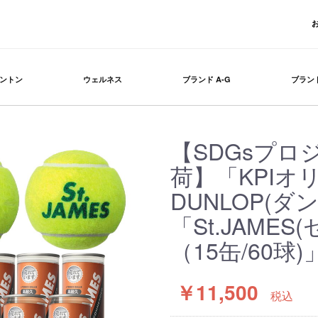
ントン
ウェルネス
ブランド A-G
ブランド
【SDGsプロ
荷】「KPIオ
DUNLOP(ダ
「St.JAME
（15缶/60
￥11,500
税込