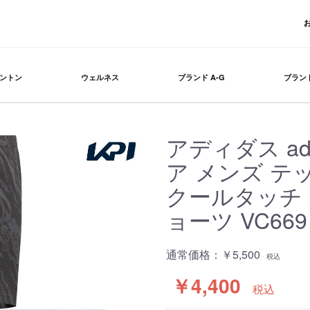
ントン
ウェルネス
ブランド A-G
ブランド
アディダス ad
ア メンズ テ
クールタッチ カ
ョーツ VC669 
通常価格：
￥5,500
税込
￥4,400
税込