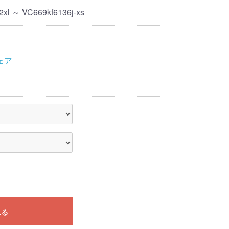
2xl ～ VC669kf6136j-xs
ェア
れる