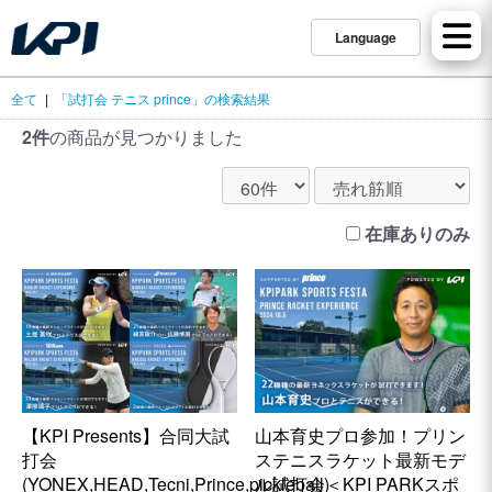
Language
全て
|
「試打会 テニス prince」の検索結果
2件
の商品が見つかりました
在庫ありのみ
【KPI Presents】合同大試
山本育史プロ参加！プリン
打会
ステニスラケット最新モデ
(YONEX,HEAD,Tecni,Prince,pickleball)
ル試打会＜KPI PARKスポ