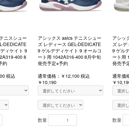
s テニスシュー
アシックス asics テニスシュー
アシック
-DEDICATE
ズ レディース GEL-DEDICATE
ズ レディ
ルデディケイト 9
9 ゲルデディケイト 9 オールコ
9 ゲル
319-400 8
ート用 1042A316-400 8月中旬
ート用 1
予約
発売予定※予約
発売予
00
税込
通常価格：
￥12,100
税込
通常価
￥10,190
￥10,19
数量
数量