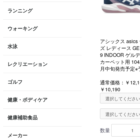
ランニング
ウォーキング
アシックス asic
水泳
ズ レディース GEL
9 INDOOR ゲ
カーペット用 1042A
レクリエーション
月中旬発売予定※
ゴルフ
通常価格：
￥12,1
￥10,190
健康・ボディケア
健康補助食品
数量
メーカー