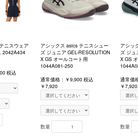
s テニスウェア
アシックス asics テニスシュー
アシック
2042A434
ズ ジュニア GEL-RESOLUTION
ズ ジュニ
X GS オールコート用
X GS
1044A081-250
1044A0
00
税込
通常価格：
￥9,900
税込
通常価
￥7,920
￥7,920
数量
数量