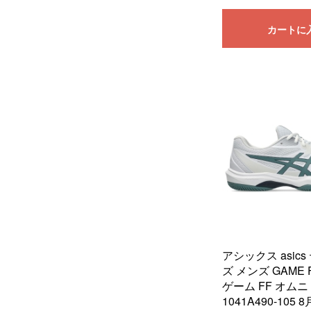
カートに
アシックス asic
ズ メンズ GAME F
ゲーム FF オム
1041A490-10