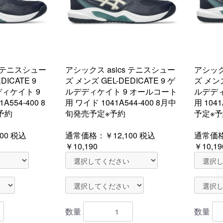
s テニスシュー
アシックス asics テニスシュー
アシック
DICATE 9
ズ メンズ GEL-DEDICATE 9 ゲ
ズ メンズ
ディケイト 9
ルデディケイト 9 オールコート
ルデディ
554-400 8
用 ワイド 1041A544-400 8月中
用 104
予約
旬発売予定※予約
予定※
00
税込
通常価格：
￥12,100
税込
通常価
￥10,190
￥10,19
数量
数量