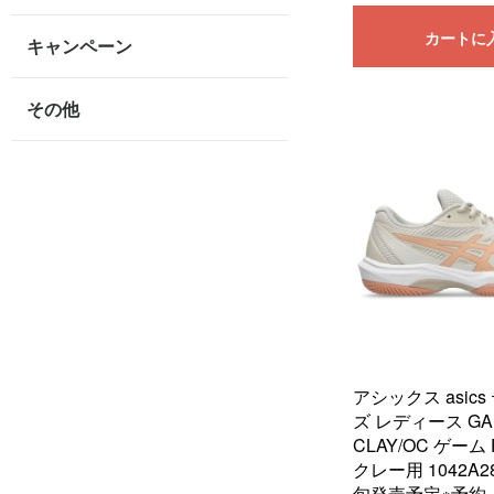
カートに
キャンペーン
その他
アシックス asic
ズ レディース GA
CLAY/OC ゲーム
クレー用 1042A28
旬発売予定※予約