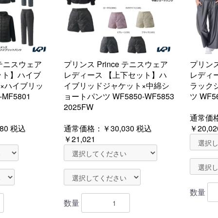
e テニスウェア
プリンス Prince テニスウェア
プリンス
ット】ハイブ
レディース 【上下セット】ハ
レディ
×ハイブリッ
イブリッドジャケット×中綿シ
ラック
MF5801
ョートパンツ WF5850-WF5853
ツ WF56
2025FW
通常価
80
税込
通常価格：
￥30,030
税込
￥20,02
￥21,021
数量
数量