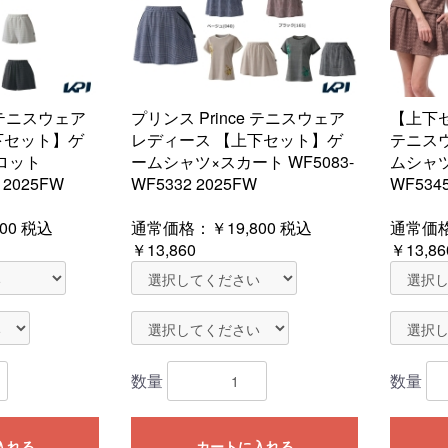
e テニスウェア
プリンス Prince テニスウェア
【上下セ
下セット】ゲ
レディース 【上下セット】ゲ
テニスウ
ロット
ームシャツ×スカート WF5083-
ムシャツ
 2025FW
WF5332 2025FW
WF534
00
税込
通常価格：
￥19,800
税込
通常価
￥13,860
￥13,86
数量
数量
入れる
カートに入れる