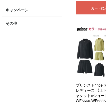
カートに
キャンペーン
その他
プリンス Princ
レディース 【上
ャケット×ショー
WF5660-WF5335