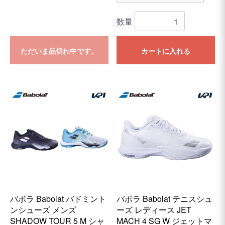
数量
ただいま品切れ中です。
カートに入れる
バボラ Babolat バドミント
バボラ Babolat テニスシュ
ンシューズ メンズ
ーズ レディース JET
SHADOW TOUR 5 M シャ
MACH 4 SG W ジェットマ