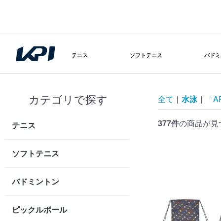
テニス
ソフトテニス
バドミ
カテゴリで探す
全て
|
水泳
|
「A
377件
の商品が見
テニス
ソフトテニス
バドミントン
ピックルボール