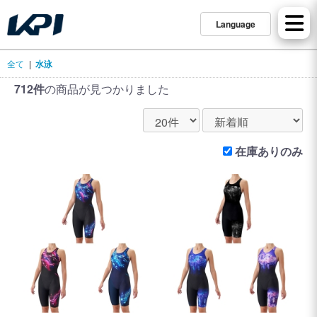
Language
全て
|
水泳
712件
の商品が見つかりました
在庫ありのみ