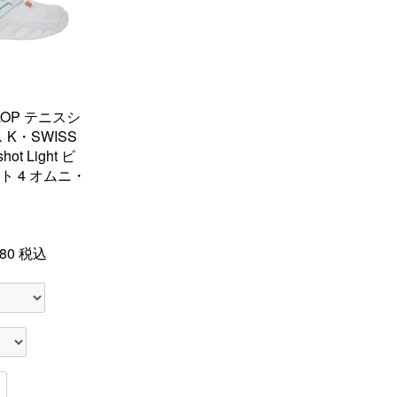
LOP テニスシ
K・SWISS
t Light ビ
 4 オムニ・
80
税込