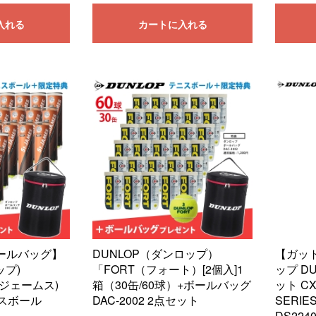
入れる
カートに入れる
ールバッグ】
DUNLOP（ダンロップ）
【ガッ
ップ)
「FORT（フォート）[2個入]1
ップ D
ントジェームス)
箱（30缶/60球）+ボールバッグ
ット CX
テニスボール
DAC-2002 2点セット
SERIE
DS224