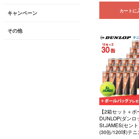
カートに
キャンペーン
その他
【2箱セット＋ボ
DUNLOP(ダンロ
St.JAMES(セ
(30缶/120球)