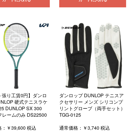
ト張り工賃0円】ダンロ
ダンロップ DUNLOP テニスア
UNLOP 硬式テニスラケ
クセサリー メンズ シリコンプ
5 DUNLOP SX 300
リントグローブ（両手セット）
フレームのみ DS22500
TGG-0125
格：
￥39,600
税込
通常価格：
￥3,740
税込