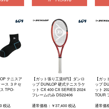
LOP テニスア
【ガット張り工賃0円】ダンロ
【ガッ
ィース ３Ｐセ
ップ DUNLOP 硬式テニスラケ
ップ D
 TPO-
ット CX 400 CX SERIES 2024
ット 202
フレームのみ DS22406
TOUR 
0
税込
通常価格：
￥37,400
税込
通常価