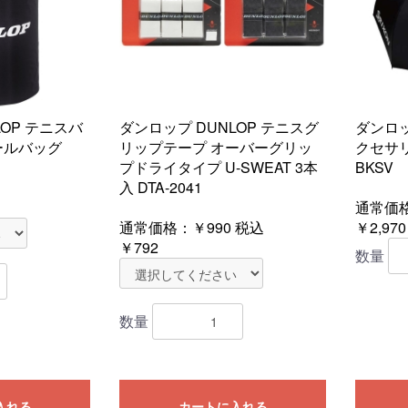
LOP テニスバ
ダンロップ DUNLOP テニスグ
ダンロッ
ールバッグ
リップテープ オーバーグリッ
クセサリー
プドライタイプ U-SWEAT 3本
BKSV
入 DTA-2041
通常価格
通常価格：
￥990
税込
￥2,970
￥792
数量
数量
入れる
カートに入れる