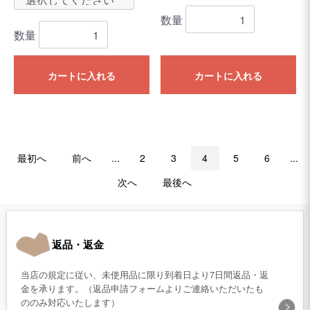
数量
数量
カートに入れる
カートに入れる
最初へ
前へ
...
2
3
4
5
6
...
次へ
最後へ
返品・返金
当店の規定に従い、未使用品に限り到着日より7日間返品・返
金を承ります。（返品申請フォームよりご連絡いただいたも
ののみ対応いたします）