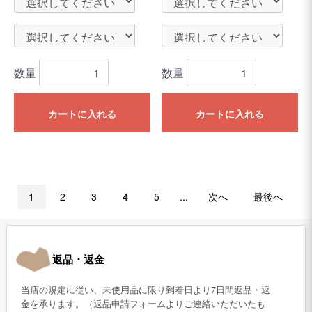
数量
数量
カートに入れる
カートに入れる
1
2
3
4
5
...
次へ
最後へ
返品・返金
当店の規定に従い、未使用品に限り到着日より7日間返品・返
金を承ります。（返品申請フォームよりご連絡いただいたも